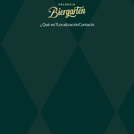
¿Qué es?
Localización
Contacto